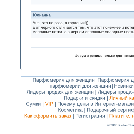
Юлианна
Аня, это не роза, а гардения!))
а от черного отличается тем, что этот понежнее и пот
молочные нотки. а в черном сплошные холодные цвет
Форум в режиме только для чтения
Парфюмерия для женщин
|
Парфюмерия д
парфюмерии для женщин
|
Новинки
Лидеры продаж для женщин
|
Лидеры продаж
Подарки и скидки
|
Личный ка
Сумки
|
VIP
|
Почему цены в Интернет-магаз
Косметика
|
Подарочный серти
Как оформить заказ
|
Регистрация
|
Платите, 
© 2003 ParfumShik