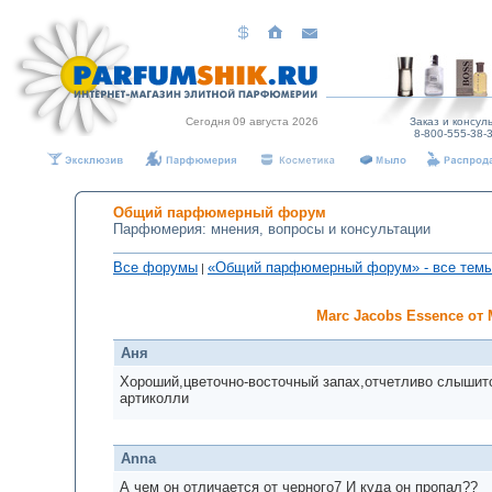
Сегодня 09 августа 2026
Заказ и консуль
8-800-555-38-3
Общий парфюмерный форум
Парфюмерия: мнения, вопросы и консультации
Все форумы
«Общий парфюмерный форум» - все тем
|
Marc Jacobs Essence от 
Аня
Хороший,цветочно-восточный запах,отчетливо слышит
артиколли
Anna
А чем он отличается от черного7 И куда он пропал??