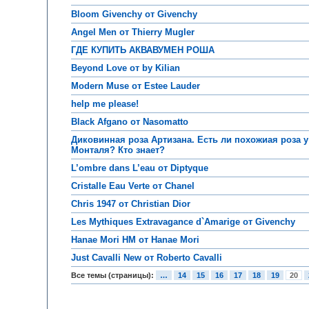
Bloom Givenchy от Givenchy
Angel Men от Thierry Mugler
ГДЕ КУПИТЬ АКВАВУМЕН РОША
Beyond Love от by Kilian
Modern Muse от Estee Lauder
help me please!
Black Afgano от Nasomatto
Диковинная роза Артизана. Есть ли похожиая роза у
Монталя? Кто знает?
L’ombre dans L’eau от Diptyque
Cristalle Eau Verte от Chanel
Chris 1947 от Christian Dior
Les Mythiques Extravagance d`Amarige от Givenchy
Hanae Mori HM от Hanae Mori
Just Cavalli New от Roberto Cavalli
Все темы (страницы):
…
14
15
16
17
18
19
20